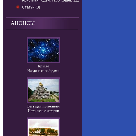
Кристиан Годен. Таро Кошек (22)
Статьи (8)
АНОНСЫ
Крыло
Наедине со звёздами
Бегущая по волнам
Истринские истории