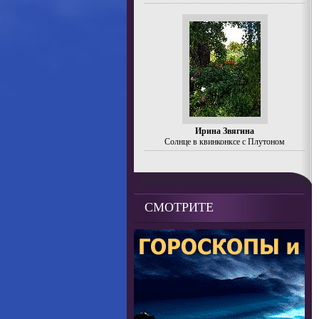
Ирина Звягина
Солнце в квинконксе с Плутоном
СМОТРИТЕ