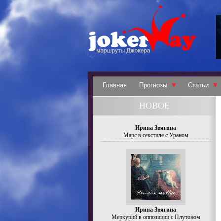
Главная
Прогнозы
Статьи
НОВОЕ
Ирина Звягина
Марс в секстиле с Ураном
Ирина Звягина
Меркурий в оппозиции с Плутоном