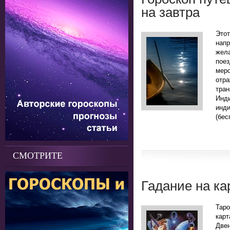
на завтра
Это
нап
жела
поез
мер
отр
тра
Инд
инд
(бес
СМОТРИТЕ
Гадание на ка
Таро
кар
Двен