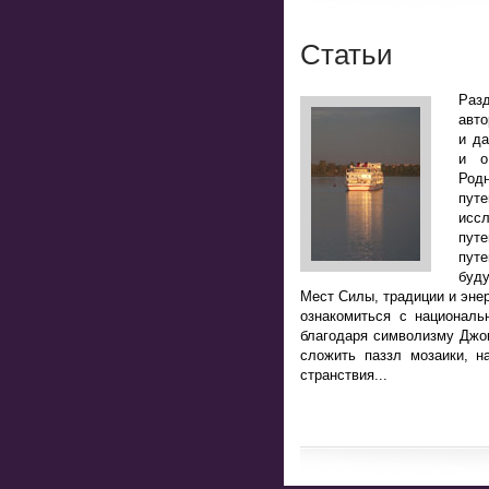
Статьи
Разд
авто
и да
и о
Род
пут
исс
пут
путе
буд
Мест Силы, традиции и энер
ознакомиться с национал
благодаря символизму Джоке
сложить паззл мозаики, н
странствия...