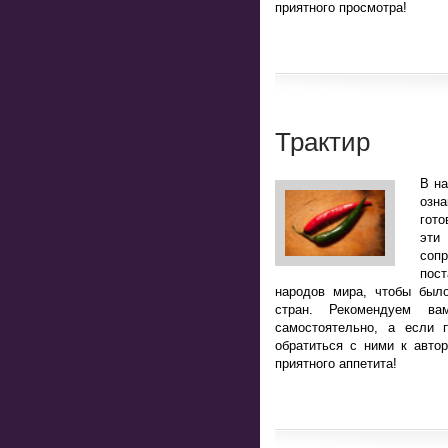
приятного просмотра!
Трактир
В н
озн
гото
эт
соп
пост
народов мира, чтобы было
стран. Рекомендуем ва
самостоятельно, а если 
обратиться с ними к авто
приятного аппетита!