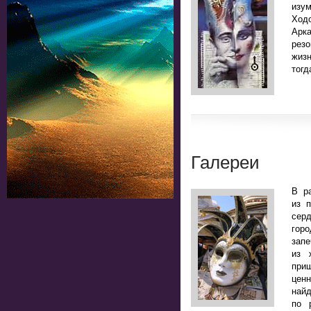
изу
Ход
Арк
рез
жизн
тогд
Галереи
В р
из 
сер
горо
зап
из 
приш
цен
най
по 