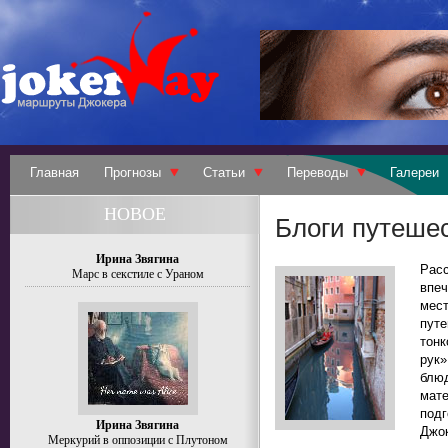
Главная
Прогнозы
Статьи
Переводы
Галереи
НОВОЕ
Блоги путеше
Ирина Звягина
Рас
Марс в секстиле с Ураном
впе
мес
путе
тон
рук»
блюд
мате
под
Ирина Звягина
Джок
Меркурий в оппозиции с Плутоном