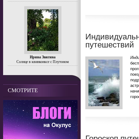
Индивидуальн
путешествий
Ирина Звягина
Инд
Солнце в квинконксе с Плутоном
бесп
прог
пое
под
аст
СМОТРИТЕ
нач
горо
Гороскоп путе