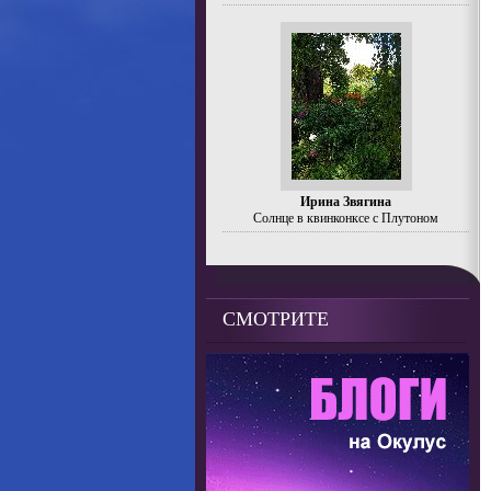
Ирина Звягина
Солнце в квинконксе с Плутоном
СМОТРИТЕ