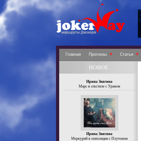
Главная
Прогнозы
Статьи
НОВОЕ
Ирина Звягина
Марс в секстиле с Ураном
Ирина Звягина
Меркурий в оппозиции с Плутоном