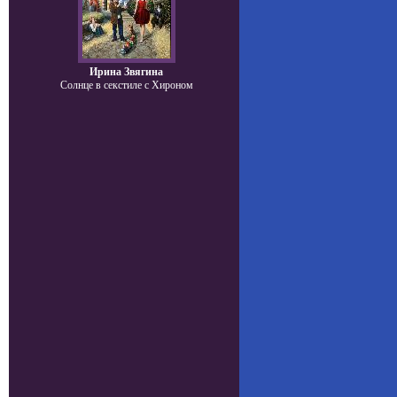
Ирина Звягина
Солнце в секстиле с Хироном