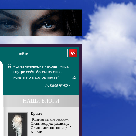
«Если человек не находит мира
внутри себя, бессмысленно
искать его в другом месте"
/ Скала Фуко /
НАШИ БЛОГИ
Крыло
"Крылья легкие раскину,
Стены воздуха раздвину,
Страны дольние покину..."
А.Блок ...