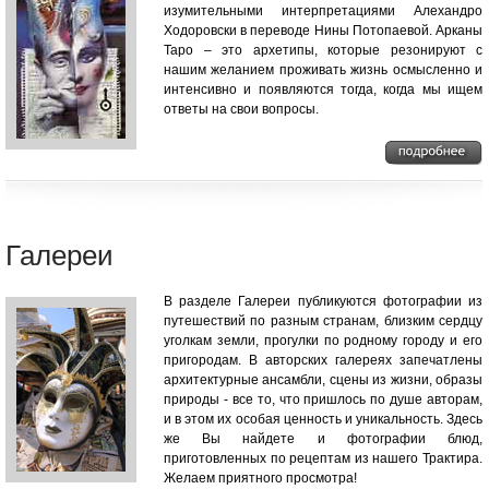
изумительными интерпретациями Алехандро
Ходоровски в переводе Нины Потопаевой. Арканы
Таро – это архетипы, которые резонируют с
нашим желанием проживать жизнь осмысленно и
интенсивно и появляются тогда, когда мы ищем
ответы на свои вопросы.
Галереи
В разделе Галереи публикуются фотографии из
путешествий по разным странам, близким сердцу
уголкам земли, прогулки по родному городу и его
пригородам. В авторских галереях запечатлены
архитектурные ансамбли, сцены из жизни, образы
природы - все то, что пришлось по душе авторам,
и в этом их особая ценность и уникальность. Здесь
же Вы найдете и фотографии блюд,
приготовленных по рецептам из нашего Трактира.
Желаем приятного просмотра!