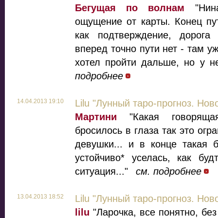
Бегущая по волнам
"Нина
ощущение от карты. Конец пут
как подтверждение, дорога 
вперед точно пути нет - там уж
хотел пройти дальше, но у не
подробнее
14.04.2013 19:10
Lilu "Лунный таро-прогноз. Нов
Мартини
"Какая говоряща
бросилось в глаза так это огр
девушки... и в конце такая 
устойчиво* уселась, как бу
ситуация..."
см. подробнее
13.04.2013 18:52
Lilu "Лунный таро-прогноз. Нов
lilu
"Ларочка, все понятно, без