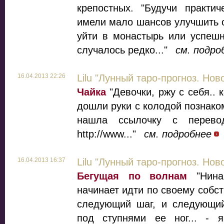
крепостных. "Будучи практич
имели мало шансов улучшить с
уйти в монастырь или успешн
случалось редко..."
см. подро
16.04.2013 22:26
Lilu "Лунный таро-прогноз. Нов
Чайка
"Девочки, ржу с себя.. 
дошли руки с колодой познако
нашла ссылочку с перевод
http://www..."
см. подробнее
16.04.2013 16:37
Lilu "Лунный таро-прогноз. Нов
Бегущая по волнам
"Нина
начинает идти по своему собст
следующий шаг, и следующий
под ступнями ее ног... - 