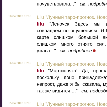
почувствовала..."
см. подроб
16.04.2013 13:03
Lilu "Лунный таро-прогноз. Нов
lilu
"Леночек Здесь мы вс
совпадаем по ощущениям. Я б
карте слишком большой ак
слишком много отнято сил,
ужаса..."
см. подробнее
16.04.2013 12:59
Lilu "Лунный таро-прогноз. Нов
lilu
"Мартиночка! Да, прошл
поскольку явно принадлеж
непрост, даже я бы сказала, 
так же видится ..."
см. подроб
15.04.2013 10:08
Lilu "Лунный таро-прогноз. Нов