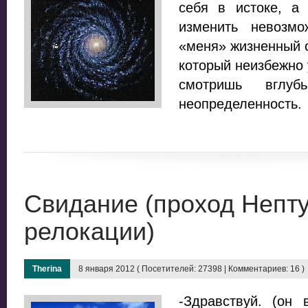
себя в истоке, а 
изменить невозм
«меня» жизненный оп
который неизбежно 
смотришь вглу
неопределенность.
Свидание (проход Непту
релокации)
Therina
8 января 2012 ( Посетителей: 27398 | Комментариев: 16 )
-Здравствуй. (он