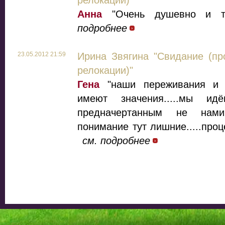
релокации)"
Анна
"Очень душевно и теп
подробнее
23.05.2012 21:59
Ирина Звягина "Свидание (пр
релокации)"
Гена
"наши переживания и в
имеют значения.....мы 
предначертанным не нами 
понимание тут лишние.....проц
см. подробнее