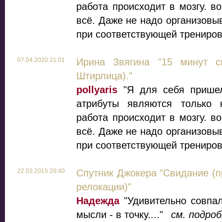
работа происходит в мозгу. в
всё. Даже не надо организовы
при соответствующей трениров
07.04.2020 21:01
Ирина Звягина "15 минут с
Штирлица)."
pollyaris
"Я для себя пришел
атрибуты являются только
работа происходит в мозгу. в
всё. Даже не надо организовы
при соответствующей трениров
22.03.2015 20:40
Спутник Джокера "Свидание (п
релокации)"
Надежда
"Удивительно совпал
мысли - в точку...."
см. подро