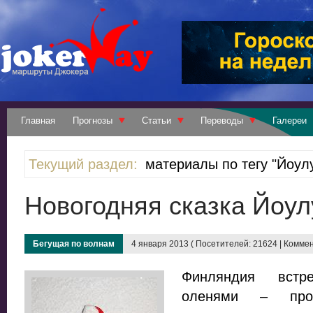
Главная
Прогнозы
Статьи
Переводы
Галереи
Текущий раздел:
материалы по тегу "Йоул
Новогодняя сказка Йоул
Бегущая по волнам
4 января 2013 ( Посетителей: 21624 | Коммен
Финляндия встр
оленями – прог