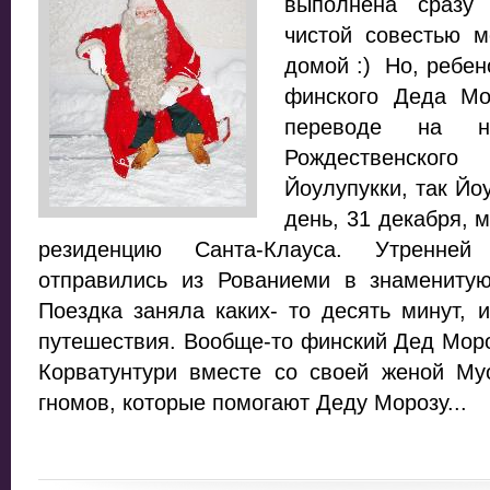
выполнена сразу
чистой совестью 
домой :) Но, ребен
финского Деда Мо
переводе на 
Рождественског
Йоулупукки, так Йо
день, 31 декабря, 
резиденцию Санта-Клауса. Утренн
отправились из Рованиеми в знамениту
Поездка заняла каких- то десять минут,
путешествия. Вообще-то финский Дед Моро
Корватунтури вместе со своей женой М
гномов, которые помогают Деду Морозу...