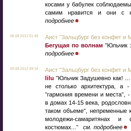
косами у бабулек соблюдаемые
самим нравится и они с н
подробнее
06.08.2012 01:48
Аист "Зальцбург без конфет и 
Бегущая по волнам
"Юльчик :
подробнее
05.08.2012 09:16
Аист "Зальцбург без конфет и 
lilu
"Юльчик Задушевно как! ..
не столько архитектура, а -
"гармония времени и места", 
в домах 14-15 века, родословн
таком объеме", непременные 
молодежи-самаритянах и 
костюмах..."
см. подробнее