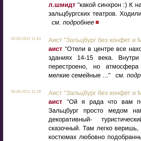
л.шмидт
"какой синхрон :) К 
зальцбургских театров. Ходили
см. подробнее
06.08.2012 11:43
Аист "Зальцбург без конфет и 
аист
"Отели в центре все нах
зданиях 14-15 века. Внутри
перестроено, но атмосфера
мелкие семейные ..."
см. под
06.08.2012 11:39
Аист "Зальцбург без конфет и 
аист
"Ой я рада что вам по
Зальцбург просто медом нам
декоративный- туристиче
сказочный. Там легко веришь, 
костюмах любовно подобранны