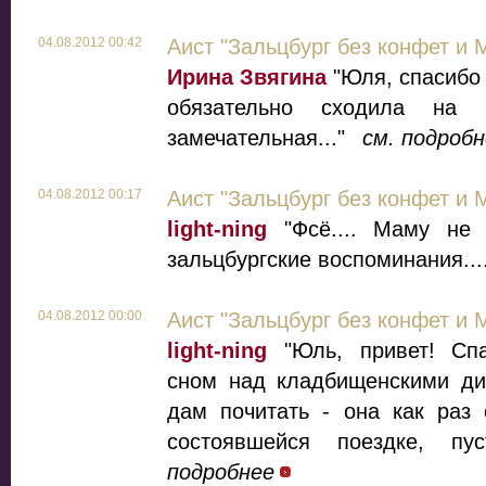
04.08.2012 00:42
Аист "Зальцбург без конфет и 
Ирина Звягина
"Юля, спасибо 
обязательно сходила на 
замечательная..."
см. подроб
04.08.2012 00:17
Аист "Зальцбург без конфет и 
light-ning
"Фсё.... Маму не 
зальцбургские воспоминания....
04.08.2012 00:00
Аист "Зальцбург без конфет и 
light-ning
"Юль, привет! Спа
сном над кладбищенскими ди
дам почитать - она как раз 
состоявшейся поездке, пус
подробнее