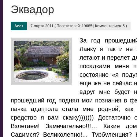
Эквадор
Аист
7 марта 2011 ( Посетителей: 19685 | Комментариев: 5 )
За год прошедши
Ланку я так и не
летают и перелет д
посадками меня 
состояние «я под
еще же не сейчас 
вдруг мне будет 
прошедший год поднял мои познания в 
пачка адаптола стала мне родной, ка
средство я вам скажу))))))) Достаточно
Взлетаем! Замечательно!!!… Какие д
Садимся? Великолепно!... Турбуленция? К