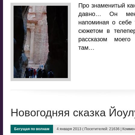
Про знаменитый кан
давно… Он мен
напоминая о себе 
сюжетом в телепе
рассказом моего
там…
Новогодняя сказка Йоул
Бегущая по волнам
4 января 2013 ( Посетителей: 21636 | Коммен