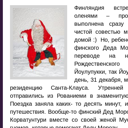
Финляндия встр
оленями – прог
выполнена сразу
чистой совестью 
домой :) Но, ребен
финского Деда Мо
переводе на 
Рождественског
Йоулупукки, так Йо
день, 31 декабря, 
резиденцию Санта-Клауса. Утренн
отправились из Рованиеми в знамениту
Поездка заняла каких- то десять минут,
путешествия. Вообще-то финский Дед Моро
Корватунтури вместе со своей женой М
гномов, которые помогают Деду Морозу...