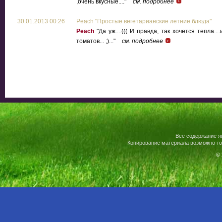
,очень вкусные...."
см. подробнее
30.01.2013 00:26
Peach "Простые вегетарианские летние блюда"
Peach
"Да уж....((( И правда, так хочется тепла.
томатов... ;)..."
см. подробнее
Все содержание я
Копирование материала возможно то
© 