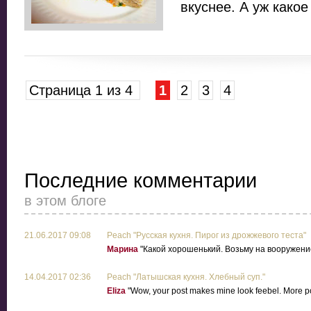
вкуснее. А уж како
Страница 1 из 4
1
2
3
4
Последние комментарии
в этом блоге
21.06.2017 09:08
Peach "Русская кухня. Пирог из дрожжевого теста"
Марина
"Какой хорошенький. Возьму на вооружение
14.04.2017 02:36
Peach "Латышская кухня. Хлебный суп."
Eliza
"Wow, your post makes mine look feebel. More po