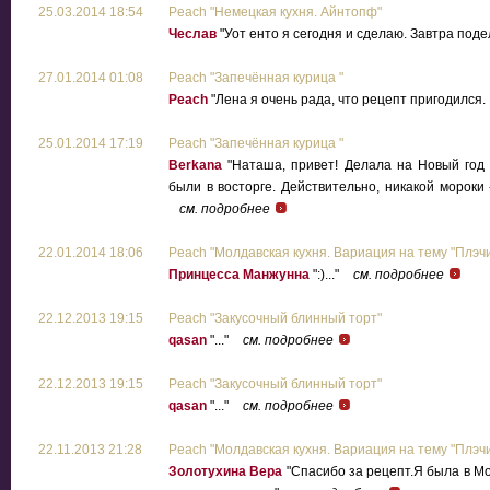
25.03.2014 18:54
Peach "Немецкая кухня. Айнтопф"
Чеслав
"Уот енто я сегодня и сделаю. Завтра поде
27.01.2014 01:08
Peach "Запечённая курица "
Peach
"Лена я очень рада, что рецепт пригодился. :)
25.01.2014 17:19
Peach "Запечённая курица "
Berkana
"Наташа, привет! Делала на Новый год 
были в восторге. Действительно, никакой мороки 
см. подробнее
22.01.2014 18:06
Peach "Молдавская кухня. Вариация на тему "Плэчи
Принцесса Манжунна
":)..."
см. подробнее
22.12.2013 19:15
Peach "Закусочный блинный торт"
qasan
"..."
см. подробнее
22.12.2013 19:15
Peach "Закусочный блинный торт"
qasan
"..."
см. подробнее
22.11.2013 21:28
Peach "Молдавская кухня. Вариация на тему "Плэчи
Золотухина Вера
"Спасибо за рецепт.Я была в М